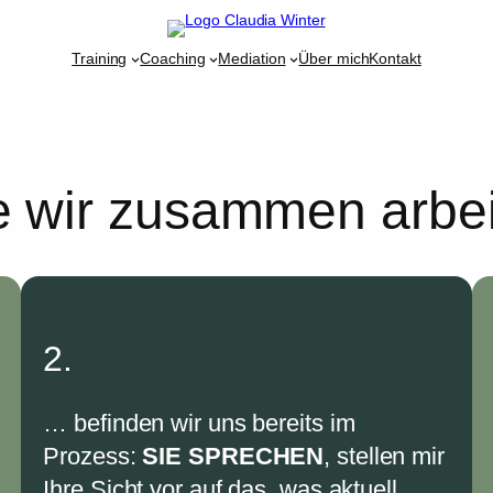
Training
Coaching
Mediation
Über mich
Kontakt
 wir zusammen arbe
2.
… befinden wir uns bereits im
Prozess:
SIE SPRECHEN
, stellen mir
Ihre Sicht vor auf das, was aktuell